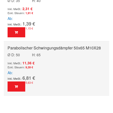
Ø D: 35
H: 40
2,31 €
1,91 €
Ab
1,39 €
1,15 €
Parabolischer Schwingungsdämpfer 50x65 M10X28
Ø D: 50
H: 65
11,36 €
9,39 €
Ab
6,81 €
5,63 €