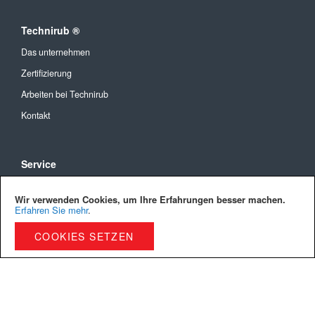
Technirub ®
Das unternehmen
Zertifizierung
Arbeiten bei Technirub
Kontakt
Service
Allgemeine Geschäftsbedingungen
Wir verwenden Cookies, um Ihre Erfahrungen besser machen.
Versandkosten und Lieferung
Erfahren Sie mehr
.
Bezahlmöglichkeiten
COOKIES SETZEN
Privacy Policy
Cookies