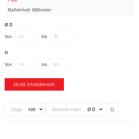
Maßeinheit: Millimeter
Ø D
Von
bis
H
Von
bis
ZEIGE ERGEBNISSE
Absteigend s
Zeige
Sortieren nach