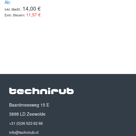
Ab
14,00 €
11,57 €
Baardmeesweg 15 E
3898 LD Zeewolde
+31 (0)36 523 62 66
info@technirub.nl