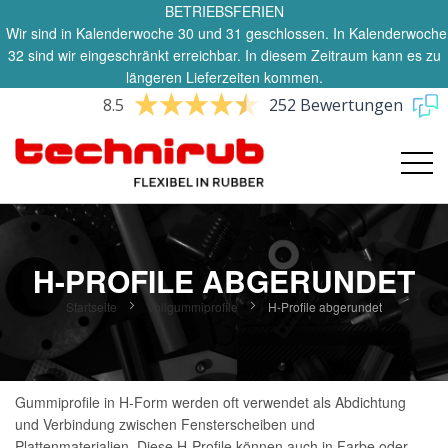
BETRIEBSFERIEN
Wir sind in Kalenderwoche 30 und 31 geschlossen. In Kalenderwoche
32 sind wir eingeschränkt erreichbar. In diesem Zeitraum kann es zu
längeren Lieferzeiten kommen.
8.5
252 Bewertungen
H-PROFILE ABGERUNDET
Startseite
Vollgummiprofile
H-Profile abgerundet
Gummiprofile in H-Form werden oft verwendet als Abdichtung
und Verbindung zwischen Fensterscheiben und
Plattenmaterialien. Diese H-Profile können auch in Farbe oder