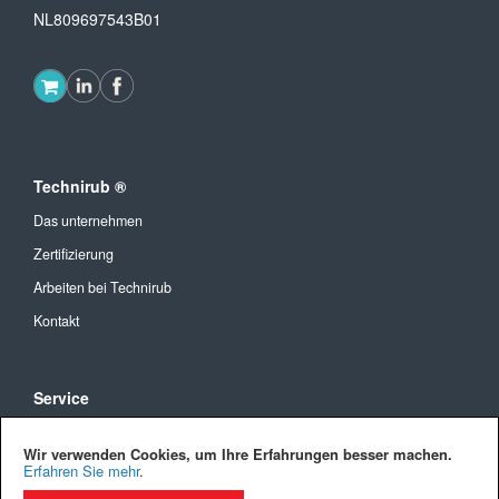
NL809697543B01
Technirub ®
Das unternehmen
Zertifizierung
Arbeiten bei Technirub
Kontakt
Service
Allgemeine Geschäftsbedingungen
Wir verwenden Cookies, um Ihre Erfahrungen besser machen.
Versandkosten und Lieferung
Erfahren Sie mehr
.