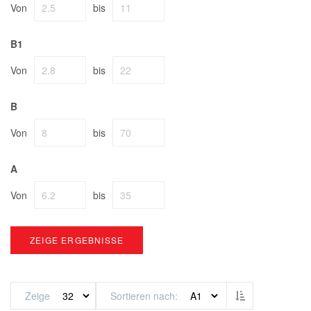
Von
bis
B1
Von
bis
B
Von
bis
A
Von
bis
ZEIGE ERGEBNISSE
Absteigend sor
Zeige
Sortieren nach