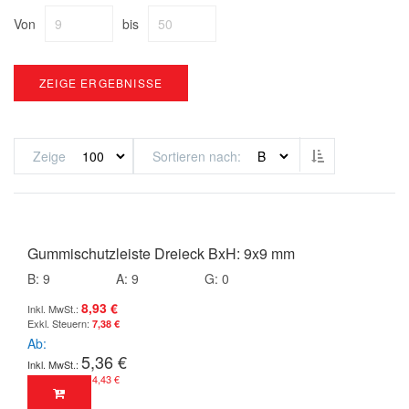
Von
bis
ZEIGE ERGEBNISSE
Absteigend sor
Zeige
Sortieren nach
Gummischutzleiste Dreieck BxH: 9x9 mm
B: 9
A: 9
G: 0
8,93 €
7,38 €
Ab
5,36 €
4,43 €