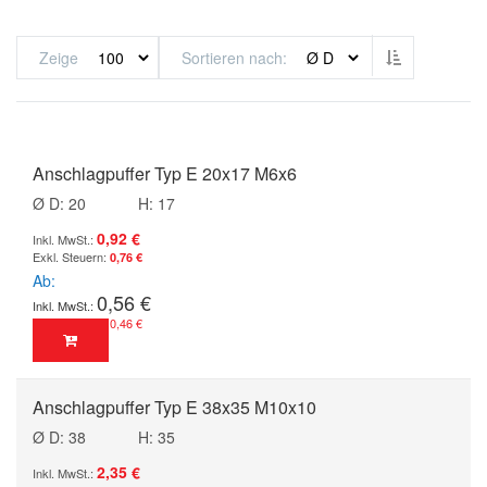
Absteigend s
Zeige
Sortieren nach
Anschlagpuffer Typ E 20x17 M6x6
Ø D: 20
H: 17
0,92 €
0,76 €
Ab
0,56 €
0,46 €
Anschlagpuffer Typ E 38x35 M10x10
Ø D: 38
H: 35
2,35 €