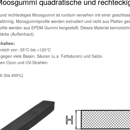
osgummi quadratische und rechteckige
und rechteckiges Moosgummi ist rundum versehen mit einer geschlosse
örmig. Moosgummiprofile werden extrudiert und nicht aus Platten gesc
ile werden aus EPDM-Gummi hergestellt. Dieses Material kennzeichnet
tärke (Außenhaut).
haften:
reich von -35°C bis +120°C
 gegen viele Basen, Säuren (u.a. Fettsäuren) und Salze.
gen Ozon und UV-Strahlen
tät (bis 400%)