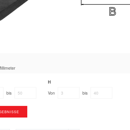
illimeter
H
bis
Von
bis
GEBNISSE