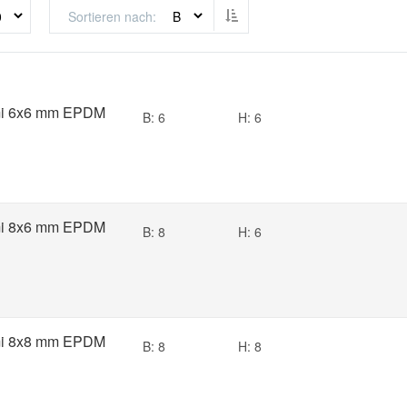
Absteigend sortieren
Sortieren nach
i 6x6 mm EPDM
B: 6
H: 6
i 8x6 mm EPDM
B: 8
H: 6
i 8x8 mm EPDM
B: 8
H: 8