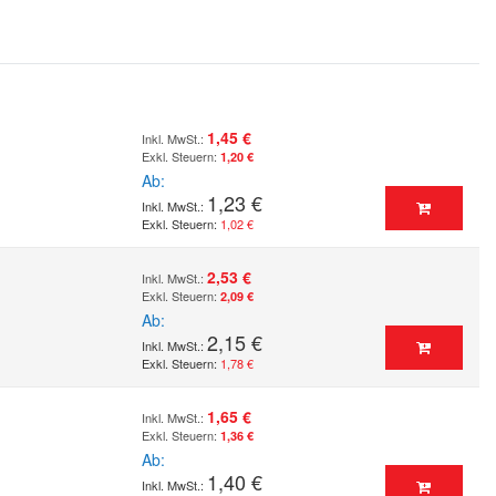
1,45 €
1,20 €
Ab
1,23 €
1,02 €
2,53 €
2,09 €
Ab
2,15 €
1,78 €
1,65 €
1,36 €
Ab
1,40 €