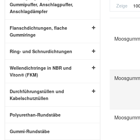
Gummipuffer, Anschlagpuffer,
Zeige
Anschlagdämpfer
Flanschdichtungen, flache
Gummiringe
Moosgumm
Ring- und Schnurdichtungen
Wellendichtringe in NBR und
Viton® (FKM)
Moosgumm
Durchführungstüllen und
Kabelschutztüllen
Polyurethan-Rundstäbe
Moosgumm
Gummi-Rundstäbe