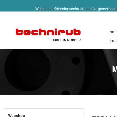
Wir sind in Kalenderwoche 30 und 31 geschlossen
ho
kon
S
Webshop