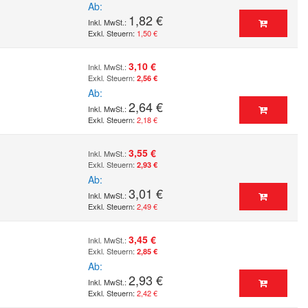
Ab
1,82 €
1,50 €
3,10 €
2,56 €
Ab
2,64 €
2,18 €
3,55 €
2,93 €
Ab
3,01 €
2,49 €
3,45 €
2,85 €
Ab
2,93 €
2,42 €