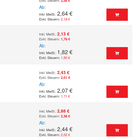
2,56 €
Ab
2,64 €
2,18 €
2,13 €
1,76 €
Ab
1,82 €
1,50 €
2,43 €
2,01 €
Ab
2,07 €
1,71 €
2,88 €
2,38 €
Ab
2,44 €
2,02 €