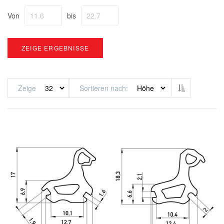
Von
bis
ZEIGE ERGEBNISSE
Absteigend s
Zeige
Sortieren nach