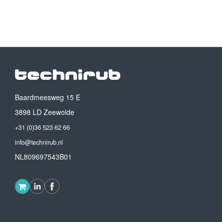
Baardmeesweg 15 E
3898 LD Zeewolde
+31 (0)36 523 62 66
info@technirub.nl
NL809697543B01