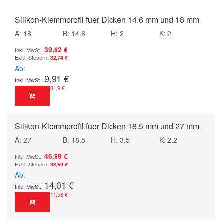
Silikon-Klemmprofil fuer Dicken 14.6 mm und 18 mm
A: 18
B: 14.6
H: 2
K: 2
39,62 €
32,74 €
Ab
9,91 €
8,19 €
Silikon-Klemmprofil fuer Dicken 18.5 mm und 27 mm
A: 27
B: 18.5
H: 3.5
K: 2.2
46,69 €
38,59 €
Ab
14,01 €
11,58 €