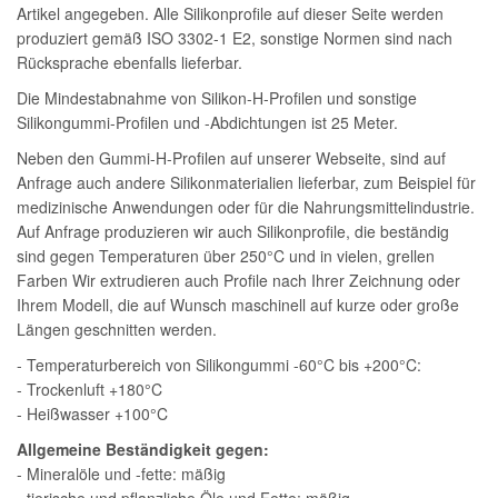
Artikel angegeben. Alle Silikonprofile auf dieser Seite werden
produziert gemäß ISO 3302-1 E2, sonstige Normen sind nach
Rücksprache ebenfalls lieferbar.
Die Mindestabnahme von Silikon-H-Profilen und sonstige
Silikongummi-Profilen und -Abdichtungen ist 25 Meter.
Neben den Gummi-H-Profilen auf unserer Webseite, sind auf
Anfrage auch andere Silikonmaterialien lieferbar, zum Beispiel für
medizinische Anwendungen oder für die Nahrungsmittelindustrie.
Auf Anfrage produzieren wir auch Silikonprofile, die beständig
sind gegen Temperaturen über 250°C und in vielen, grellen
Farben Wir extrudieren auch Profile nach Ihrer Zeichnung oder
Ihrem Modell, die auf Wunsch maschinell auf kurze oder große
Längen geschnitten werden.
- Temperaturbereich von Silikongummi -60°C bis +200°C:
- Trockenluft +180°C
- Heißwasser +100°C
Allgemeine Beständigkeit gegen:
- Mineralöle und -fette: mäßig
- tierische und pflanzliche Öle und Fette: mäßig