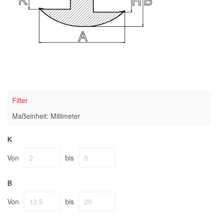
Filter
Maßeinheit: Millimeter
K
Von
bis
B
Von
bis