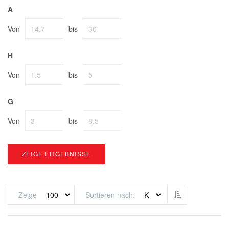
A
Von
bis
H
Von
bis
G
Von
bis
ZEIGE ERGEBNISSE
Absteigend sor
Zeige
Sortieren nach