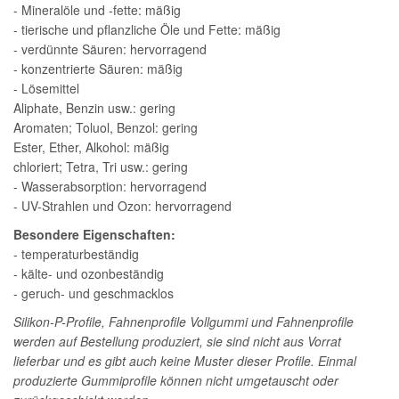
- Mineralöle und -fette: mäßig
- tierische und pflanzliche Öle und Fette: mäßig
- verdünnte Säuren: hervorragend
- konzentrierte Säuren: mäßig
- Lösemittel
Aliphate, Benzin usw.: gering
Aromaten; Toluol, Benzol: gering
Ester, Ether, Alkohol: mäßig
chloriert; Tetra, Tri usw.: gering
- Wasserabsorption: hervorragend
- UV-Strahlen und Ozon: hervorragend
Besondere Eigenschaften:
- temperaturbeständig
- kälte- und ozonbeständig
- geruch- und geschmacklos
Silikon-P-Profile, Fahnenprofile Vollgummi und Fahnenprofile
werden auf Bestellung produziert, sie sind nicht aus Vorrat
lieferbar und es gibt auch keine Muster dieser Profile. Einmal
produzierte Gummiprofile können nicht umgetauscht oder