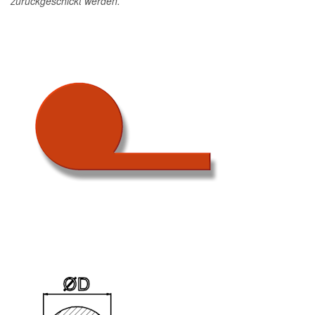
zurückgeschickt werden.