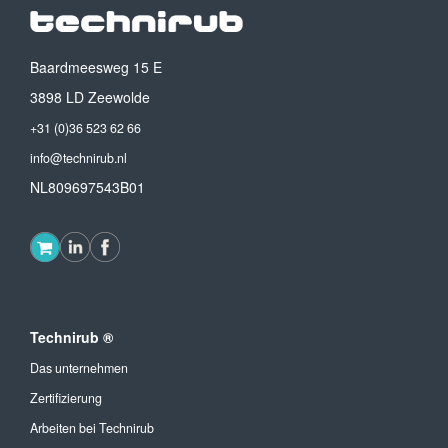
Baardmeesweg 15 E
3898 LD Zeewolde
+31 (0)36 523 62 66
info@technirub.nl
NL809697543B01
Technirub ®
Das unternehmen
Zertifizierung
Arbeiten bei Technirub