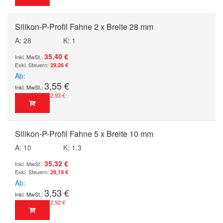
Silikon-P-Profil Fahne 2 x Breite 28 mm
A: 28
K: 1
35,40 €
29,26 €
Ab
3,55 €
2,93 €
Silikon-P-Profil Fahne 5 x Breite 10 mm
A: 10
K: 1.3
35,32 €
29,19 €
Ab
3,53 €
2,92 €