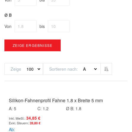
Ø B
Von
bis
ZEIGE ERGEBNISSE
Absteigend s
Zeige
Sortieren nach
Silikon-Fahnenprofil Fahne 1.8 x Breite 5 mm
A: 5
C: 1.2
Ø B: 1.8
34,85 €
28,80 €
Ab