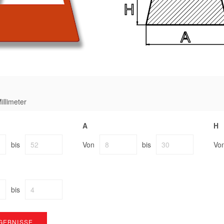
illimeter
A
H
bis
Von
bis
Vo
bis
GEBNISSE