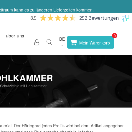
eitraum kann es zu längeren Lieferzeiten kommen.
8.5
252 Bewertungen
uber uns
Sprache
DE
Store
Mein Warenkorb
wählen
HOHLKAMMER
-Schutzleiste mit Hohlkammer
aterial. Der Härtegrad jedes Profils wird bei dem Artikel angegeben.