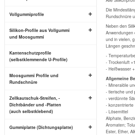
Alle Silikonpro
Die Mindestläng
Vollgummiprofile
Rundschnüre un
Neben den Silik
Silikon-Profile aus Vollgummi
Anwendungen od
und Moosgummi
und in vielen, 
Längen geschni
Kantenschutzprofile
- Temperaturbe
(selbstklemmende U-Profile)
- Trockenluft 
- Heißwasser 
Moosgummi Profile und
Allgemeine Be
Rundschnüre
- Mineralöle un
- tierische und
Zellkautschuk-Streifen, -
- verdünnte Sä
Dichtbänder und -Platten
- konzentriert
(auch selbstklebend)
- Lösemittel
Aliphate, Benzi
Aromaten; Tolu
Gummiplatte (Dichtungsplatte)
Ester, Ether, A