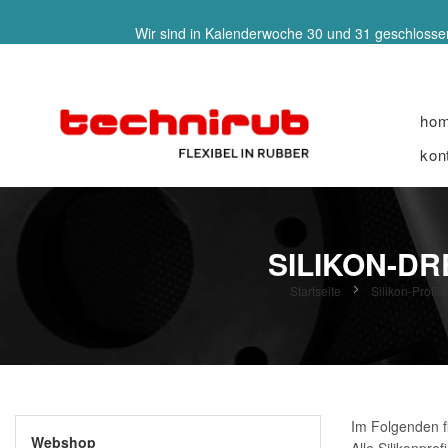
Wir sind in Kalenderwoche 30 und 31 geschlossen
ho
kon
SILIKON-D
Startseite
Silikon-Prof
Im Folgenden fi
Webshop