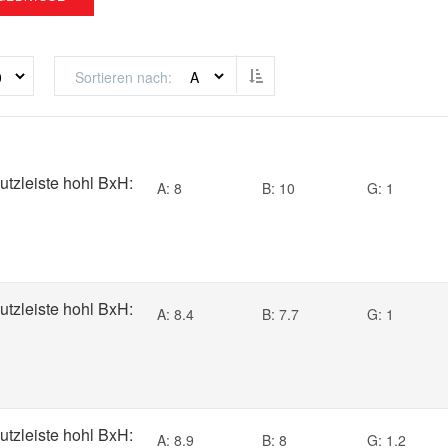
Absteigend sortieren
Sortieren nach
utzleiste hohl BxH:
A: 8
B: 10
G: 1
utzleiste hohl BxH:
A: 8.4
B: 7.7
G: 1
utzleiste hohl BxH:
A: 8.9
B: 8
G: 1.2