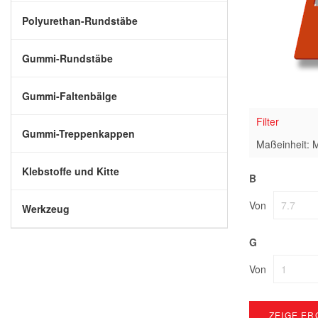
Polyurethan-Rundstäbe
Gummi-Rundstäbe
Gummi-Faltenbälge
Filter
Gummi-Treppenkappen
Maßeinheit: M
Klebstoffe und Kitte
B
Von
Werkzeug
G
Von
ZEIGE ER