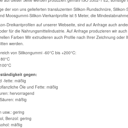
file auf dieser Seite werden produziert gemäß ISO 3302-1 E2, sonstige
e der von uns gelieferten transluzenten Silikon-Rundschnüre, Silikon-S
d Moosgummi-Silikon-Vierkantprofile ist 5 Meter, die Mindestabnahme v
on-Dreikantprofilen auf unserer Webseite, sind auf Anfrage auch andere
er für die Nahrungsmittelindustrie. Auf Anfrage produzieren wir auch 
grellen Farben Wir extrudieren auch Profile nach Ihrer Zeichnung oder
tten werden.
reich von Silikongummi -60°C bis +200°C:
+180°C
+100°C
ständigkeit gegen:
d -fette: mäßig
 pflanzliche Öle und Fette: mäßig
uren: hervorragend
e Säuren: mäßig
n usw.: gering
ol, Benzol: gering
lkohol: mäßig