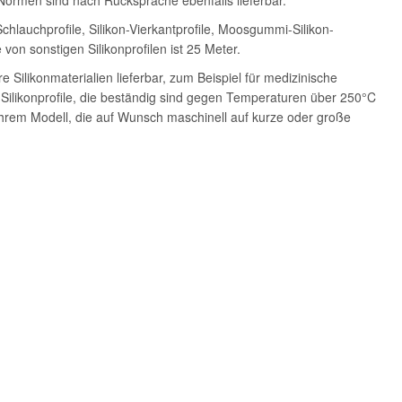
 Normen sind nach Rücksprache ebenfalls lieferbar.
chlauchprofile, Silikon-Vierkantprofile, Moosgummi-Silikon-
on sonstigen Silikonprofilen ist 25 Meter.
 Silikonmaterialien lieferbar, zum Beispiel für medizinische
Silikonprofile, die beständig sind gegen Temperaturen über 250°C
 Ihrem Modell, die auf Wunsch maschinell auf kurze oder große