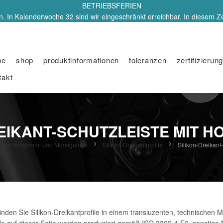
BETRIEBSFERIEN
. In Kalenderwoche 32 sind wir eingeschränkt erreichbar. In diesem Z
me
shop
produktinformationen
toleranzen
zertifizierung
takt
REIKANT-SCHUTZLEISTE MIT 
ile aus Vollgummi und Moosgummi
Silikon-Dreikantprofile
Silikon-Dreikant
nden Sie Silikon-Dreikantprofile in einem transluzenten, technischen M