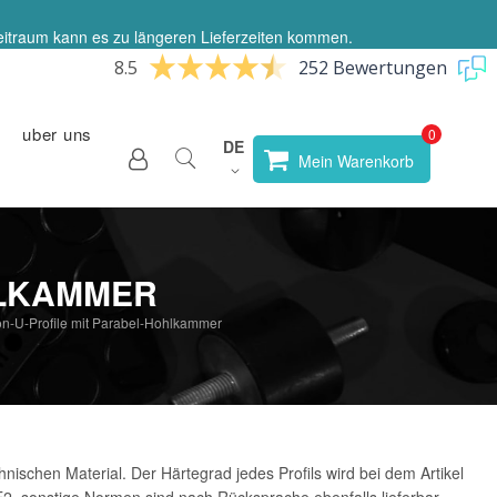
eitraum kann es zu längeren Lieferzeiten kommen.
8.5
252 Bewertungen
uber uns
Sprache
DE
Store
Mein Warenkorb
wählen
HLKAMMER
kon-U-Profile mit Parabel-Hohlkammer
nischen Material. Der Härtegrad jedes Profils wird bei dem Artikel