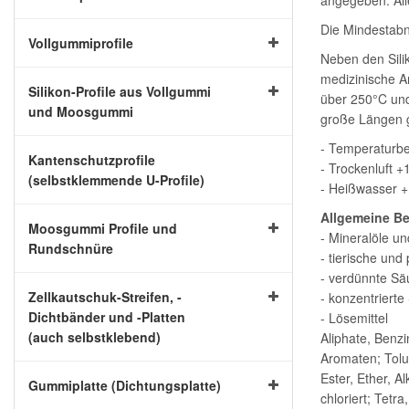
angegeben. All
Die Mindestabna
Vollgummiprofile
Neben den Silik
medizinische A
Silikon-Profile aus Vollgummi
über 250°C und
und Moosgummi
große Längen 
- Temperaturbe
Kantenschutzprofile
- Trockenluft 
(selbstklemmende U-Profile)
- Heißwasser 
Allgemeine Be
Moosgummi Profile und
- Mineralöle un
Rundschnüre
- tierische und
- verdünnte Sä
Zellkautschuk-Streifen, -
- konzentriert
Dichtbänder und -Platten
- Lösemittel
(auch selbstklebend)
Aliphate, Benzi
Aromaten; Tolu
Ester, Ether, A
Gummiplatte (Dichtungsplatte)
chloriert; Tetra