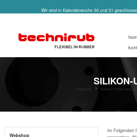
Wir sind in Kalenderwoche 30 und 31 geschlossen
ho
kon
SILIKON
Startseite
Silikon-Profile aus
Im Folgenden fi
Webshop