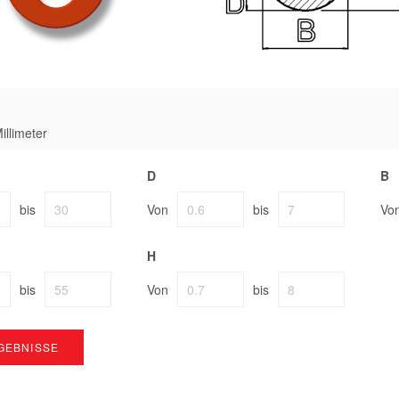
illimeter
D
B
bis
Von
bis
Vo
H
bis
Von
bis
GEBNISSE