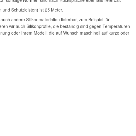
E2, sonstige Normen sind nach Rücksprache ebenfalls lieferbar.
 und Schutzleisten) ist 25 Meter.
uch andere Silikonmaterialien lieferbar, zum Beispiel für
ren wir auch Silikonprofile, die beständig sind gegen Temperaturen
chnung oder Ihrem Modell, die auf Wunsch maschinell auf kurze oder