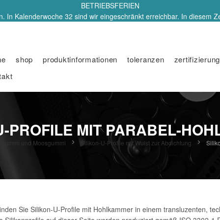
BETRIEBSFERIEN
. In Kalenderwoche 32 sind wir eingeschränkt erreichbar. In diesem Z
me
shop
produktinformationen
toleranzen
zertifizierung
takt
-U-PROFILE MIT PARABEL-HO
 Vollgummi und Moosgummi
Silikon-U-Profile mit Wulst zur Abdichtung
Sili
nden Sie Silikon-U-Profile mit Hohlkammer in einem transluzenten, tech