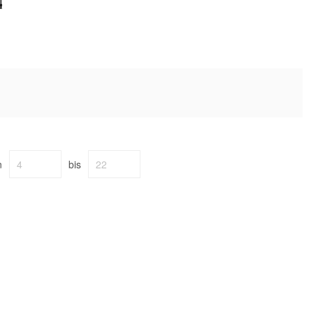
n
bis