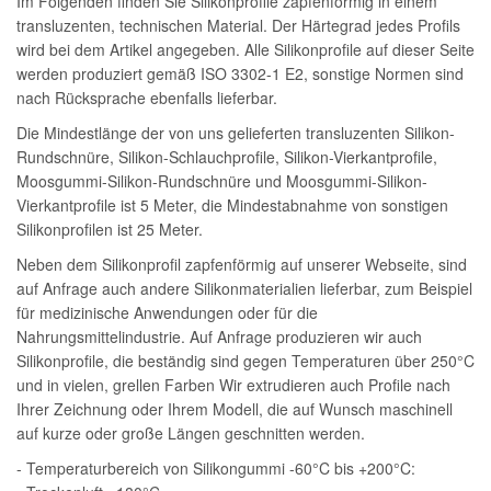
Im Folgenden finden Sie Silikonprofile zapfenförmig in einem
transluzenten, technischen Material. Der Härtegrad jedes Profils
wird bei dem Artikel angegeben. Alle Silikonprofile auf dieser Seite
werden produziert gemäß ISO 3302-1 E2, sonstige Normen sind
nach Rücksprache ebenfalls lieferbar.
Die Mindestlänge der von uns gelieferten transluzenten Silikon-
Rundschnüre, Silikon-Schlauchprofile, Silikon-Vierkantprofile,
Moosgummi-Silikon-Rundschnüre und Moosgummi-Silikon-
Vierkantprofile ist 5 Meter, die Mindestabnahme von sonstigen
Silikonprofilen ist 25 Meter.
Neben dem Silikonprofil zapfenförmig auf unserer Webseite, sind
auf Anfrage auch andere Silikonmaterialien lieferbar, zum Beispiel
für medizinische Anwendungen oder für die
Nahrungsmittelindustrie. Auf Anfrage produzieren wir auch
Silikonprofile, die beständig sind gegen Temperaturen über 250°C
und in vielen, grellen Farben Wir extrudieren auch Profile nach
Ihrer Zeichnung oder Ihrem Modell, die auf Wunsch maschinell
auf kurze oder große Längen geschnitten werden.
- Temperaturbereich von Silikongummi -60°C bis +200°C: