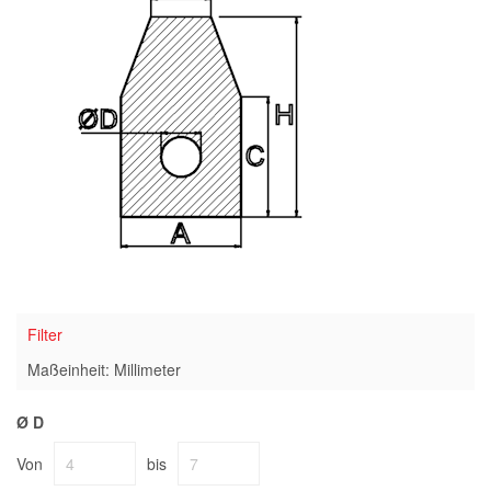
Filter
Maßeinheit: Millimeter
Ø D
Von
bis