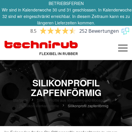
BETRIEBSFERIEN
Wir sind in Kalenderwoche 30 und 31 geschlossen. In Kalenderwoche
32 sind wir eingeschränkt erreichbar. In diesem Zeitraum kann es zu
längeren Lieferzeiten kommen.
8.5
252 Bewertungen
SILIKONPROFIL
ZAPFENFÖRMIG
Startseite
Silikon-Profile aus Vollgummi und Moosgummi
Silikon-Vierkantprofile
Silikonprofil zapfenförmig