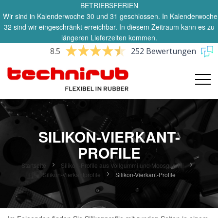
BETRIEBSFERIEN
Wir sind in Kalenderwoche 30 und 31 geschlossen. In Kalenderwoche
32 sind wir eingeschränkt erreichbar. In diesem Zeitraum kann es zu
längeren Lieferzeiten kommen.
8.5
252 Bewertungen
SILIKON-VIERKANT-
PROFILE
Startseite
Silikon-Profile aus Vollgummi und Moosgummi
Silikon-Vierkantprofile
Silikon-Vierkant-Profile