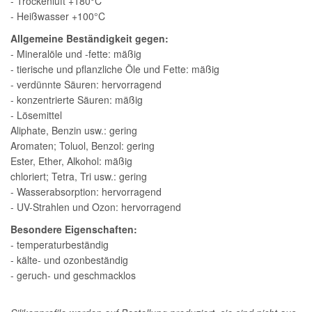
- Trockenluft +180°C
- Heißwasser +100°C
Allgemeine Beständigkeit gegen:
- Mineralöle und -fette: mäßig
- tierische und pflanzliche Öle und Fette: mäßig
- verdünnte Säuren: hervorragend
- konzentrierte Säuren: mäßig
- Lösemittel
Aliphate, Benzin usw.: gering
Aromaten; Toluol, Benzol: gering
Ester, Ether, Alkohol: mäßig
chloriert; Tetra, Tri usw.: gering
- Wasserabsorption: hervorragend
- UV-Strahlen und Ozon: hervorragend
Besondere Eigenschaften:
- temperaturbeständig
- kälte- und ozonbeständig
- geruch- und geschmacklos