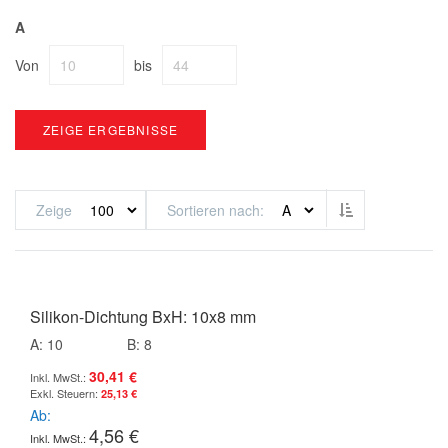
A
Von
bis
ZEIGE ERGEBNISSE
Absteigend sor
Zeige
Sortieren nach
Silikon-Dichtung BxH: 10x8 mm
A: 10
B: 8
30,41 €
25,13 €
Ab
4,56 €