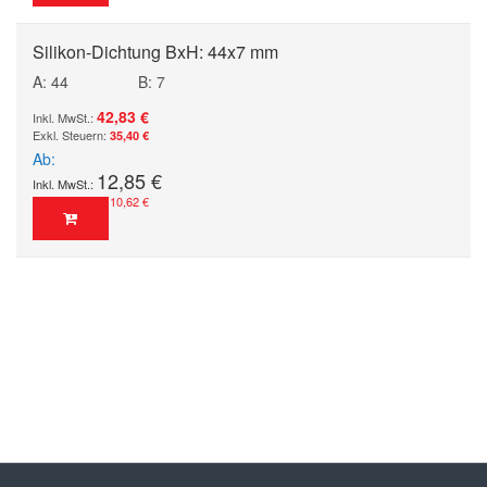
Silikon-Dichtung BxH: 44x7 mm
A: 44
B: 7
42,83 €
35,40 €
Ab
12,85 €
10,62 €