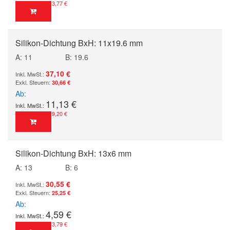
3,77 €
Silikon-Dichtung BxH: 11x19.6 mm
A: 11
B: 19.6
37,10 €
30,66 €
Ab
11,13 €
9,20 €
Silikon-Dichtung BxH: 13x6 mm
A: 13
B: 6
30,55 €
25,25 €
Ab
4,59 €
3,79 €